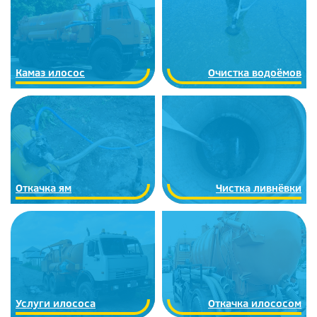
Камаз илосос
Очистка водоёмов
Откачка ям
Чистка ливнёвки
Услуги илососа
Откачка илососом